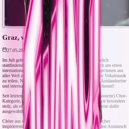
Graz, wir kommen!
27.05.2026
Im Juli geht es für uns nach Graz (Österreich) zum jährlich
stattfindenden
vokal.total Festival
. Dabei handelt es sich um einen
internationalen A-Cappella-Wettbewerb, bei dem Sänger:innen aus
aller Welt zusammenkommen, um ihre Begeisterung für Vokalmusik
zu teilen. Nach Aarhus 2022 ist das erst unsere zweite Auslandsreise
und internationale Bühne – umso mehr freuen wir uns darauf!
Seit letztem Jahr gibt es außerdem eine (einzelmikrophonierte) Chor-
Kategorie, die perfekt zu Twäng! passt. Deshalb sind wir besonders
stolz, als einer von sechs Chören auf internationaler Ebene dafür
ausgewählt worden zu sein.
Chöre aus verschiedenen Kategorien zu treffen, wird sicher
inspirierend und bereichernd. Wir freuen uns sehr auf den Austausch