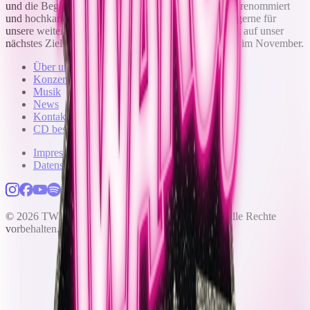
und die Begegnungen. Auch die Jury ist in der Szene renommiert
und hochkarätig besetzt. Das Feedback möchten wir gerne für
unsere weitere Arbeit nutzen – zum Beispiel mit Blick auf unser
nächstes Ziel: den Landeschorwettbewerb dieses Jahr im November.
Über uns
Konzerte
Musik
News
Kontakt
CD bestellen
Impressum
Datenschutzerklärung
©
2026
TWÄNG! A-Cappella Popchor Freiburg. Alle Rechte
vorbehalten.